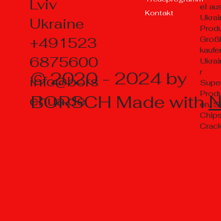
Lviv
el au
Kontakt
Ukrai
Ukraine
Prod
+491523
Groß
kaufe
6875600
Ukrai
r
© 2020 - 2024 by
info@bors
Supe
Prod
BORSCH Made with
chua.de
en, S
Chips
Crac