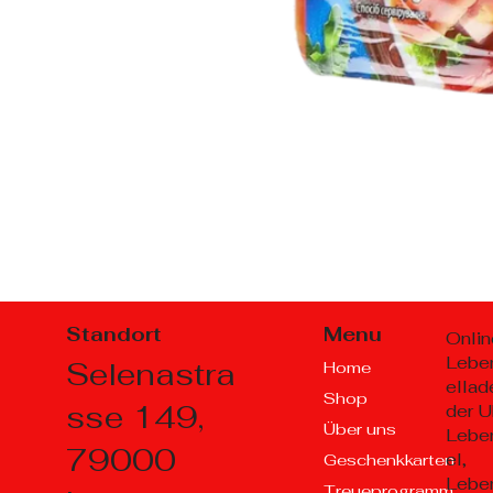
Standort
Menu
Onlin
Lebe
Selenastra
Home
ellad
Shop
sse 149,
der U
Über uns
Lebe
79000
el,
Geschenkkarten
Lebe
Treueprogramm