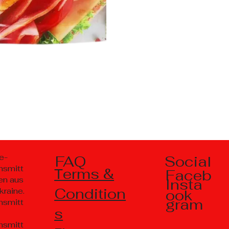
Social
e-
FAQ
nsmitt
Тerms &
Faceb
en aus
Insta
Condition
kraine.
ook
gram
nsmitt
s
nsmitt