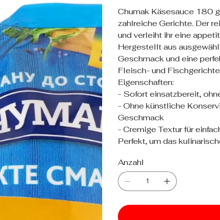
Chumak Käsesauce 180 g – e
zahlreiche Gerichte. Der r
und verleiht ihr eine appet
Hergestellt aus ausgewählt
Geschmack und eine perfek
Fleisch- und Fischgerichte
Eigenschaften:
- Sofort einsatzbereit, oh
- Ohne künstliche Konservi
Geschmack
- Cremige Textur für einf
Perfekt, um das kulinarisch
Anzahl