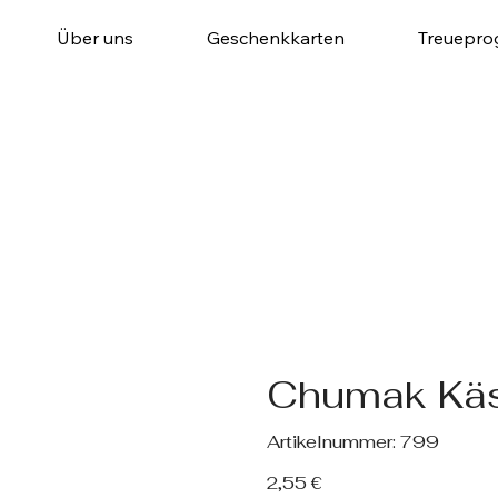
Über uns
Geschenkkarten
Treuepr
Chumak Kä
Artikelnummer:
Artikelnummer:
799
799
Preis
2,55 €