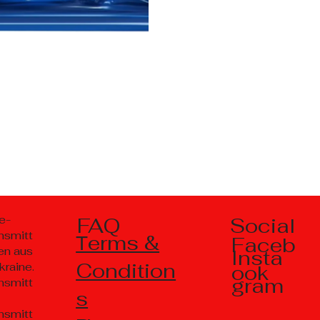
Social
e-
FAQ
nsmitt
Тerms &
Faceb
en aus
Insta
Condition
kraine.
ook
gram
nsmitt
s
nsmitt