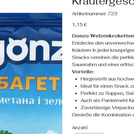
Kräuterges
Artikelnummer:
Artikelnummer:
723
723
Preis
1,15 €
Gonzo Weizenkroketten
Entdecke den unverwechse
Kräutern in jeder knuspri
Snacks vereinen die perfe
Sauerrahm und einer erfri
Vorteile:
Hergestellt aus hochw
Ideal für einen Snack 
Perfekt zu Suppen, Sal
Auch als Paniermehl fü
Zuverlässige Verpackun
Genieße die Kombination a
Anzahl