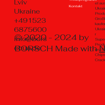
Lviv
el au
Kontakt
Ukrai
Ukraine
Prod
+491523
Groß
kaufe
6875600
Ukrai
r
© 2020 - 2024 by
info@bors
Supe
Prod
BORSCH Made with
chua.de
en, S
Chips
Crac