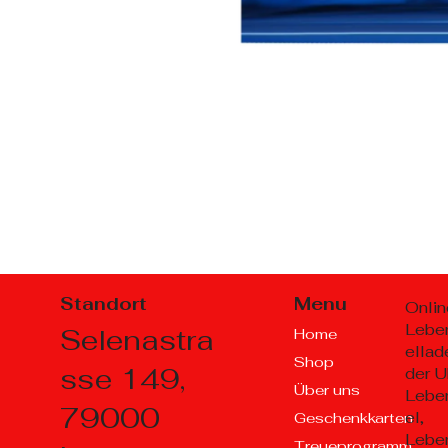
Standort
Menu
Onlin
Lebe
Selenastra
Home
ellad
Shop
sse 149,
der U
Über uns
Lebe
79000
el,
Geschenkkarten
Lebe
Treueprogramm