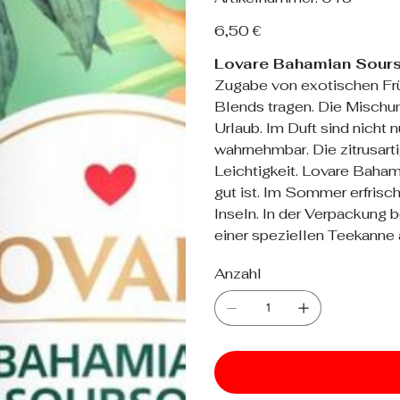
015
Preis
6,50 €
Lovare Bahamian Sour
Zugabe von exotischen Frü
Blends tragen. Die Mischun
Urlaub. Im Duft sind nicht
wahrnehmbar. Die zitrusart
Leichtigkeit. Lovare Baham
gut ist. Im Sommer erfrisc
Inseln. In der Verpackung b
einer speziellen Teekanne 
Anzahl