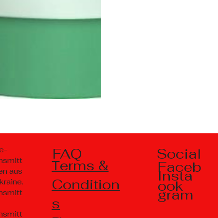
Social
e-
FAQ
nsmitt
Тerms &
Faceb
en aus
Insta
Condition
kraine.
ook
gram
nsmitt
s
nsmitt