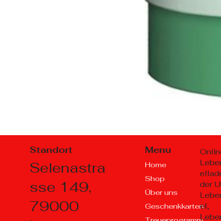
Standort
Menu
Onlin
Lebe
Selenastra
Home
ellad
Shop
sse 149,
der U
Über uns
Lebe
79000
el,
Geschenkkarten
Lebe
Treueprogramm