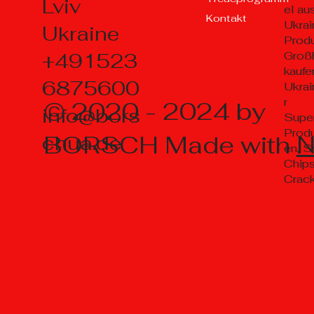
Lviv
el au
Kontakt
Ukrai
Ukraine
Prod
+491523
Groß
kaufe
6875600
Ukrai
r
© 2020 - 2024 by
info@bors
Supe
Prod
BORSCH Made with
chua.de
en, S
Chips
Crac