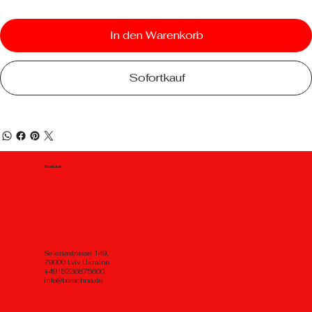
In den Warenkorb
Sofortkauf
Standort
Selenastrasse 149,
79000 Lviv Ukraine
+4915236875600
info@borschua.de