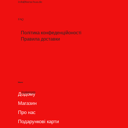
info@borschua.de
FAQ
Політика конфеденційоності
Правила доставки
Меню
Instagram
Додому
Магазин
Про нас
Подарункові карти