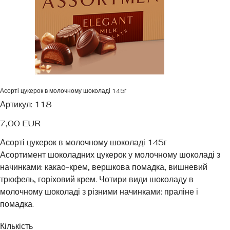
Асорті цукерок в молочному шоколаді 145г
Артикул
Артикул:
118
118
Ціна
7,00 EUR
Асорті цукерок в молочному шоколаді 145г
Асортимент шоколадних цукерок у молочному шоколаді з
начинками: какао-крем, вершкова помадка, вишневий
трюфель, горіховий крем. Чотири види шоколаду в
молочному шоколаді з різними начинками: праліне і
помадка.
Кількість