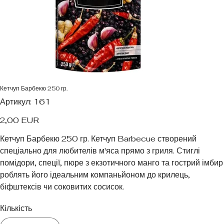
Кетчуп Барбекю 250 гр.
Артикул
Артикул:
161
161
Ціна
2,00 EUR
Кетчуп Барбекю 250 гр. Кетчуп Barbecue створений
спеціально для любителів м'яса прямо з гриля. Стиглі
помідори, спеції, пюре з екзотичного манго та гострий імбир
роблять його ідеальним компаньйоном до крилець,
біфштексів чи соковитих сосисок.
Кількість