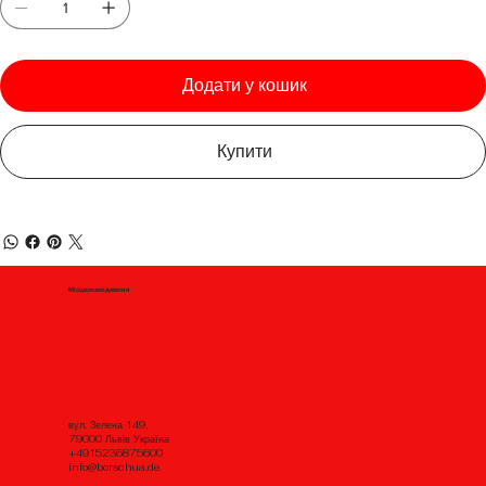
Додати у кошик
Купити
Місцезнаходження
вул. Зелена 149,
79000 Львів Україна
+4915236875600
info@borschua.de