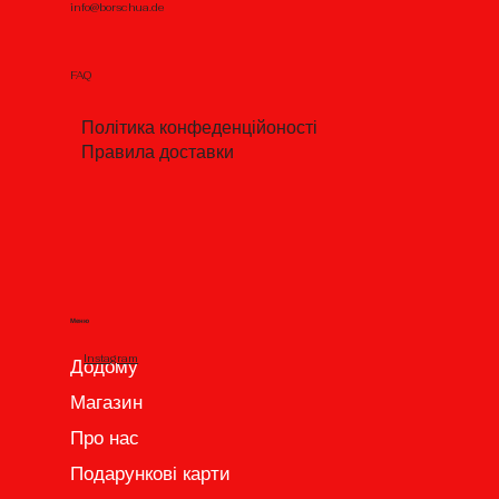
info@borschua.de
FAQ
Політика конфеденційоності
Правила доставки
Меню
Instagram
Додому
Магазин
Про нас
Подарункові карти