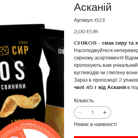
Асканій
Артикул
Артикул:
623
623
Ціна
2,00 EUR
CHIKOS - смак сиру та х
Насолоджуйтеся непереве
сирному асортименті! Відомі 
пропонують вам унікальний 
вуглеводів чи глютену вони
Зараз в пропозиції: 2 упаков
чилі 45 г від Асканія
в по
Кількість
Немає в наявності