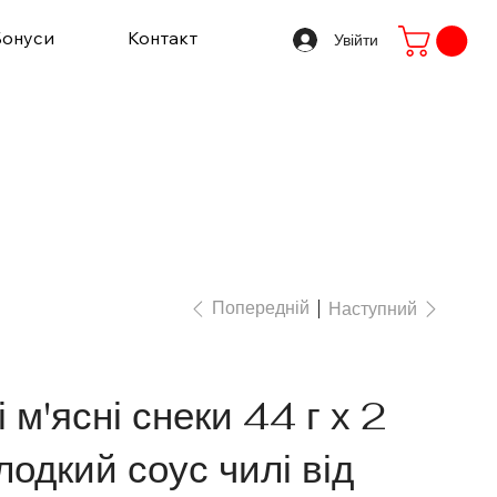
Бонуси
Контакт
Увійти
Попередній
Наступний
 м'ясні снеки 44 г х 2
лодкий соус чилі від