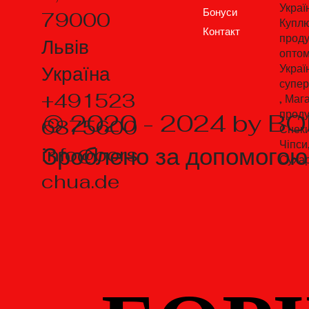
Украї
Бонуси
79000
Купл
Контакт
проду
Львів
оптом
Україна
Украї
супе
+491523
, Маг
проду
© 2020 - 2024 by B
6875600
Снеки
Чіпси
Зроблено за допомого
info@bors
Суха
chua.de