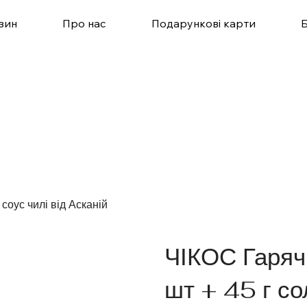
зин
Про нас
Подарункові карти
 соус чилі від Асканій
ЧІКОС Гарячі
шт + 45 г со