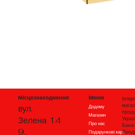
Місцезнаходження
Меню
Інтер
мага
вул.
Додому
проду
Магазин
Зелена 14
Украї
Про нас
Бакал
9,
Проду
Подарункові карти