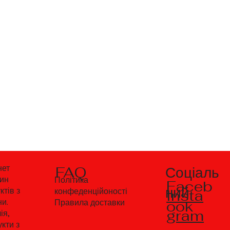
Соціаль
нет
FAQ
зин
Політика
Faceb
ний
ктів з
Insta
конфеденційоності
ни.
ook
Правила доставки
gram
ія,
кти з