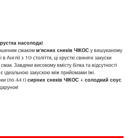
рустка насолода!
ршеним смаком
м'ясних снеків ЧІКОС
у вишуканому
в Англії з 19 століття, ці хрусткі свинячі закуски
смак. Завдяки високому вмісту білка та відсутності
 є ідеальною закускою між прийомами їжі.
ки (по 44 г)
сирних снеків ЧІКОС
+
солодкий соус
дарунок!