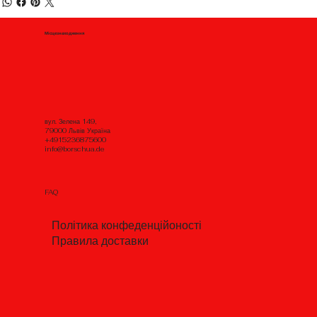
Місцезнаходження
вул. Зелена 149,
79000 Львів Україна
+4915236875600
info@borschua.de
FAQ
Політика конфеденційоності
Правила доставки