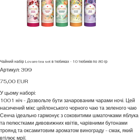
Чайний набір Lovare tea set в тюбиках - 10 тюбиків по 80 гр
Артикул
Артикул:
399
399
Ціна
75,00 EUR
У цьому наборі:
1001 ніч - Дозвольте бути зачарованим чарами ночі. Цей
насичений мікс цейлонського чорного чаю та зеленого чаю
Сенча ідеально гармонує з соковитими шматочками яблука
та пелюстками дивовижних квітів, чарівними бутонами
троянд та оксамитовим ароматом винограду - смак, який
втілює мрії.