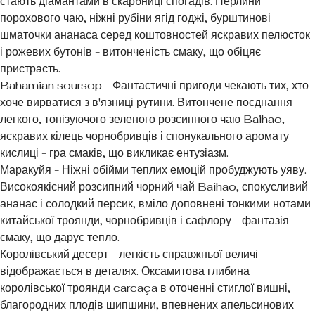
стають діамантами в скарбниці спогадів. Перлини
порохового чаю, ніжні рубіни ягід годжі, бурштинові
шматочки ананаса серед коштовностей яскравих пелюсток
і рожевих бутонів - витонченість смаку, що обіцяє
пристрасть.
Bahamian soursop - Фантастичні пригоди чекають тих, хто
хоче вирватися з в'язниці рутини. Витончене поєднання
легкого, тонізуючого зеленого розсипного чаю Baihao,
яскравих кілець чорнобривців і спонукального аромату
кислиці - гра смаків, що викликає ентузіазм.
Маракуйя - Ніжні обійми теплих емоцій пробуджують уяву.
Високоякісний розсипний чорний чай Baihao, спокусливий
ананас і солодкий персик, вміло доповнені тонкими нотами
китайської троянди, чорнобривців і сафлору - фантазія
смаку, що дарує тепло.
Королівський десерт - легкість справжньої величі
відображається в деталях. Оксамитова глибина
королівської троянди carcaça в оточенні стиглої вишні,
благородних плодів шипшини, впевнених апельсинових