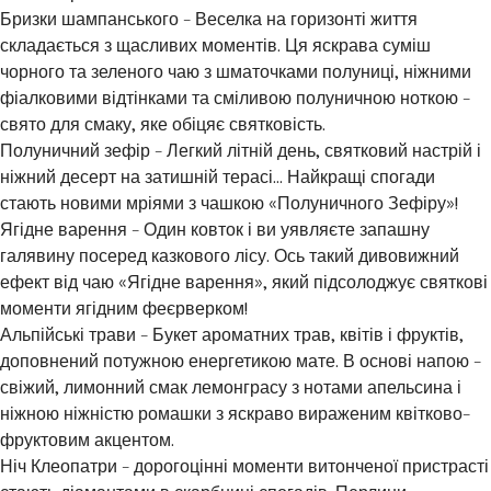
Бризки шампанського - Веселка на горизонті життя
складається з щасливих моментів. Ця яскрава суміш
чорного та зеленого чаю з шматочками полуниці, ніжними
фіалковими відтінками та сміливою полуничною ноткою -
свято для смаку, яке обіцяє святковість.
Полуничний зефір - Легкий літній день, святковий настрій і
ніжний десерт на затишній терасі... Найкращі спогади
стають новими мріями з чашкою «Полуничного Зефіру»!
Ягідне варення - Один ковток і ви уявляєте запашну
галявину посеред казкового лісу. Ось такий дивовижний
ефект від чаю «Ягідне варення», який підсолоджує святкові
моменти ягідним феєрверком!
Альпійські трави - Букет ароматних трав, квітів і фруктів,
доповнений потужною енергетикою мате. В основі напою -
свіжий, лимонний смак лемонграсу з нотами апельсина і
ніжною ніжністю ромашки з яскраво вираженим квітково-
фруктовим акцентом.
Ніч Клеопатри - дорогоцінні моменти витонченої пристрасті