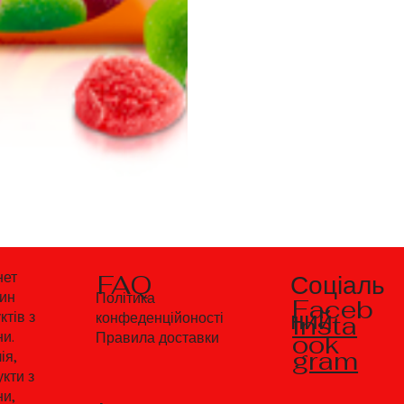
Соціаль
нет
FAQ
зин
Політика
Faceb
ний
ктів з
Insta
конфеденційоності
ни.
ook
Правила доставки
gram
ія,
кти з
ни,