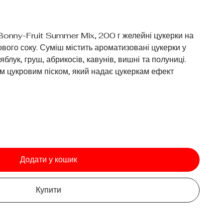
Bonny-Fruit Summer Mix, 200 г желейні цукерки на
вого соку. Суміш містить ароматизовані цукерки у
: яблук, груш, абрикосів, кавунів, вишні та полуниці.
м цукровим піском, який надає цукеркам ефект
Додати у кошик
Купити