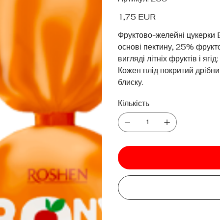
269
Ціна
1,75 EUR
Фруктово-желейні цукерки 
основі пектину, 25% фрукто
вигляді літніх фруктів і ягід
Кожен плід покритий дрібни
блиску.
Кількість