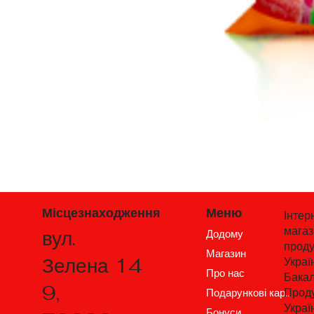
Місцезнаходження
Меню
Інтер
мага
вул.
Додому
проду
Магазин
Зелена 14
Украї
Про нас
Бакал
9,
Проду
Подарункові карти
Украї
Бонуси