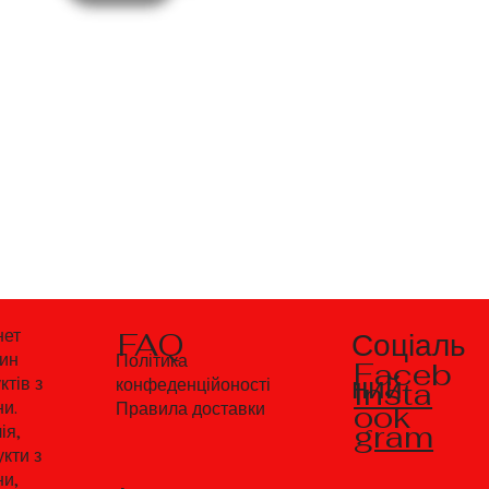
Соціаль
нет
FAQ
зин
Політика
Faceb
ний
ктів з
Insta
конфеденційоності
ни.
ook
Правила доставки
gram
ія,
кти з
ни,