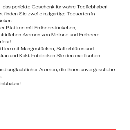
- das perfekte Geschenk für wahre Teeliebhaber!
 finden Sie zwei einzigartige Teesorten in
äcken:
r Blatttee mit Erdbeerstückchen,
atürlichen Aromen von Melone und Erdbeere.
fest!
atttee mit Mangostücken, Saflorblüten und
fran und Kaki. Entdecken Sie den exotischen
 und unglaublicher Aromen, die Ihnen unvergessliche
.
liebhaber!