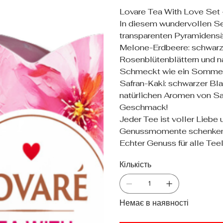
Lovare Tea With Love Set 
In diesem wundervollen Set
transparenten Pyramidens
Melone-Erdbeere: schwarze
Rosenblütenblättern und n
Schmeckt wie ein Sommer
Safran-Kaki: schwarzer Bl
natürlichen Aromen von Sa
Geschmack!
Jeder Tee ist voller Liebe
Genussmomente schenken
Echter Genuss für alle Tee
Кількість
Немає в наявності