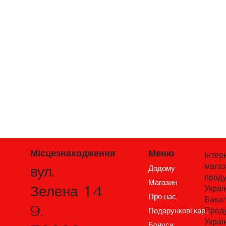
Місцезнаходження
Меню
Інтер
мага
вул.
Додому
проду
Магазин
Зелена 14
Украї
Про нас
Бакал
9,
Проду
Подарункові карти
Украї
Бонуси