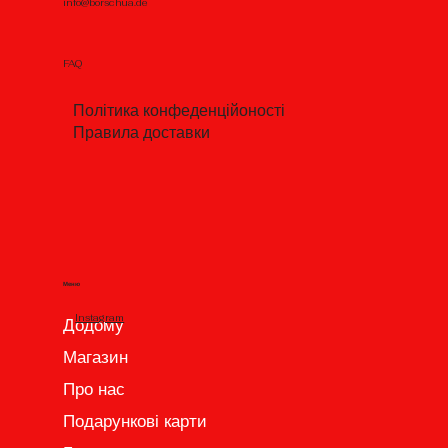
info@borschua.de
FAQ
Політика конфеденційоності
Правила доставки
Меню
Instagram
Додому
Магазин
Про нас
Подарункові карти