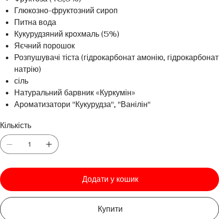
Глюкозно-фруктозний сироп
Питна вода
Кукурудзяний крохмаль (5%)
Яєчний порошок
Розпушувачі тіста (гідрокарбонат амонію, гідрокарбонат
натрію)
сіль
Натуральний барвник «Куркумін»
Ароматизатори "Кукурудза", "Ванілін"
Кількість
Додати у кошик
Купити