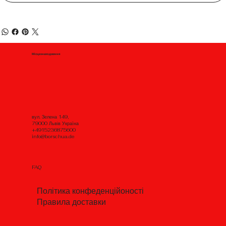
Місцезнаходження
вул. Зелена 149,
79000 Львів Україна
+4915236875600
info@borschua.de
FAQ
Політика конфеденційоності
Правила доставки