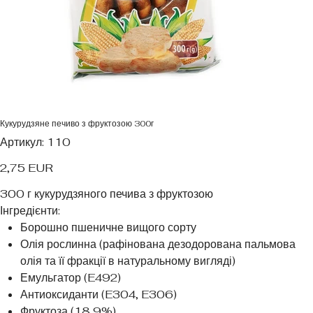
Кукурудзяне печиво з фруктозою 300г
Артикул
Артикул:
110
110
Ціна
2,75 EUR
300 г кукурудзяного печива з фруктозою
Інгредієнти:
Борошно пшеничне вищого сорту
Олія рослинна (рафінована дезодорована пальмова
олія та її фракції в натуральному вигляді)
Емульгатор (E492)
Антиоксиданти (E304, E306)
Фруктоза (18,9%)