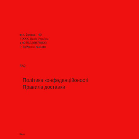
вул. Зелена 149,
79000 Львів Україна
+4915236875600
info@borschua.de
FAQ
Політика конфеденційоності
Правила доставки
Меню