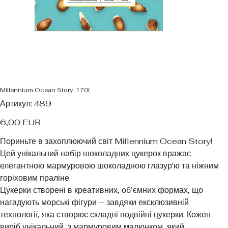
Millennium Ocean Story, 170г
Артикул
Артикул:
489
489
Ціна
6,00 EUR
Пориньте в захоплюючий світ Millennium Ocean Story!
Цей унікальний набір шоколадних цукерок вражає
елегантною мармуровою шоколадною глазур'ю та ніжним
горіховим праліне.
Цукерки створені в креативних, об’ємних формах, що
нагадують морські фігури – завдяки ексклюзивній
технології, яка створює складні подвійні цукерки. Кожен
виріб унікальний, з мармуровим малюнком, який