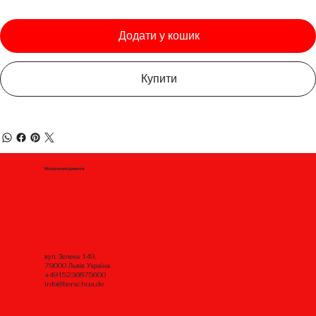
Додати у кошик
Купити
Місцезнаходження
вул. Зелена 149,
79000 Львів Україна
+4915236875600
info@borschua.de