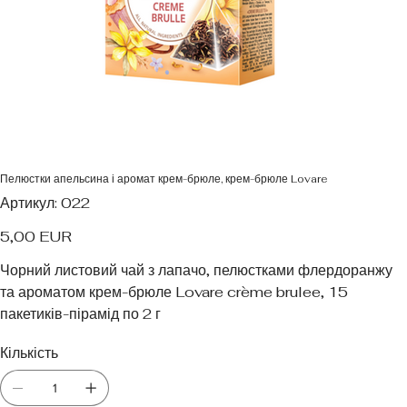
Пелюстки апельсина і аромат крем-брюле, крем-брюле Lovare
Артикул
Артикул:
022
022
Ціна
5,00 EUR
Чорний листовий чай з лапачо, пелюстками флердоранжу
та ароматом крем-брюле Lovare crème brulee, 15
пакетиків-пірамід по 2 г
Кількість