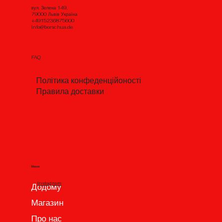
вул. Зелена 149,
79000 Львів Україна
+4915236875600
info@borschua.de
FAQ
Політика конфеденційоності
Правила доставки
Меню
Instagram
Додому
Магазин
Про нас