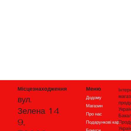
Місцезнаходження
Меню
Інтер
мага
вул.
Додому
проду
Магазин
Зелена 14
Украї
Про нас
Бакал
9,
Проду
Подарункові карти
Украї
Бонуси