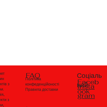
Соціаль
нет
FAQ
зин
Політика
Faceb
ний
ктів з
Insta
конфеденційоності
ни.
ook
Правила доставки
gram
ія,
кти з
ни,