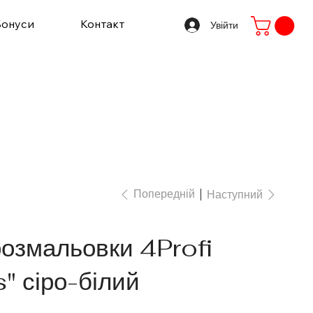
Бонуси
Контакт
Увійти
Попередній
Наступний
розмальовки 4Profi
" сіро-білий