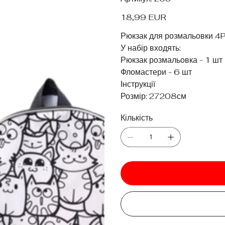
203
Ціна
18,99 EUR
Рюкзак для розмальовки 4Pr
У набір входять:
Рюкзак розмальовка - 1 шт
Фломастери - 6 шт
Інструкції
Розмір: 27208см
Кількість