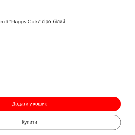
ofi "Happy Cats" сіро-білий
Додати у кошик
Купити