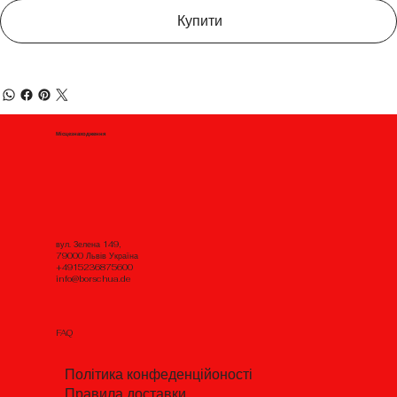
Купити
Місцезнаходження
вул. Зелена 149,
79000 Львів Україна
+4915236875600
info@borschua.de
FAQ
Політика конфеденційоності
Правила доставки