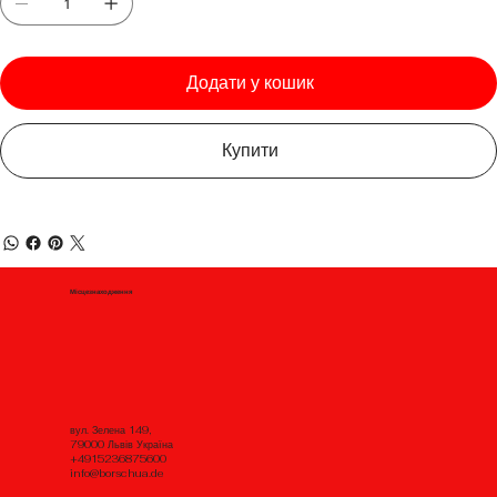
Додати у кошик
Купити
Місцезнаходження
вул. Зелена 149,
79000 Львів Україна
+4915236875600
info@borschua.de