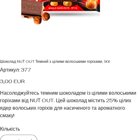
Шоколад NUТ OUT Темний з цілими волоськими горіхами, 90г
Артикул
Артикул:
377
377
Ціна
3,00 EUR
Насолоджуйтесь темним шоколадом із цілими волоськими
горіхами від NUТ OUT. Цей шоколад містить 25% цілих
ядер волоських горіхів для насиченого та ароматного
смаку!
Кількість