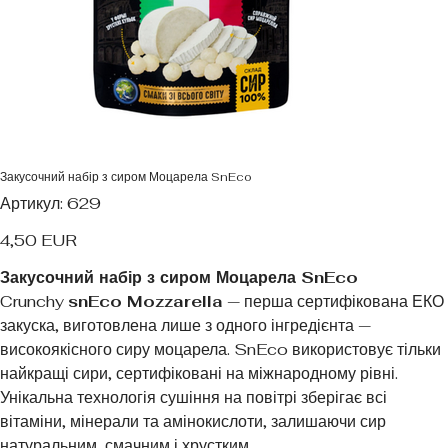
Закусочний набір з сиром Моцарела SnEco
Артикул
Артикул:
629
629
Ціна
4,50 EUR
Закусочний набір з сиром Моцарела SnEco
Crunchy
snEco Mozzarella
— перша сертифікована ЕКО
закуска, виготовлена лише з одного інгредієнта —
високоякісного сиру моцарела. SnEco використовує тільки
найкращі сири, сертифіковані на міжнародному рівні.
Унікальна технологія сушіння на повітрі зберігає всі
вітаміни, мінерали та амінокислоти, залишаючи сир
натуральним, смачним і хрустким.