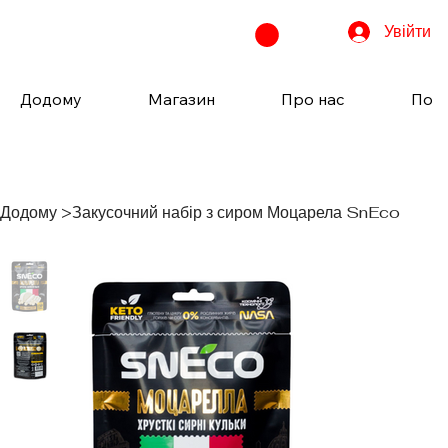
Увійти
Додому
Магазин
Про нас
Пода
Додому
>
Закусочний набір з сиром Моцарела SnEco