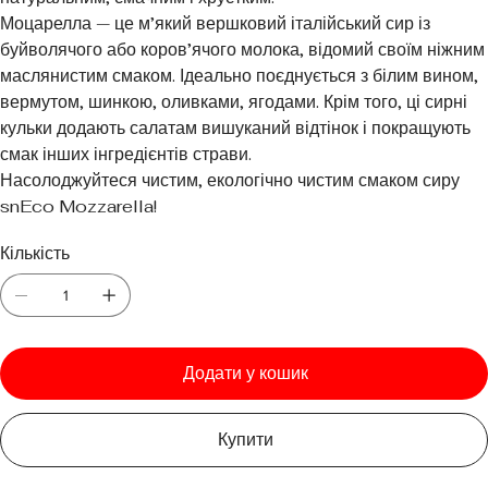
Моцарелла — це м’який вершковий італійський сир із
буйволячого або коров’ячого молока, відомий своїм ніжним
маслянистим смаком. Ідеально поєднується з білим вином,
вермутом, шинкою, оливками, ягодами. Крім того, ці сирні
кульки додають салатам вишуканий відтінок і покращують
смак інших інгредієнтів страви.
Насолоджуйтеся чистим, екологічно чистим смаком сиру
snEco Mozzarella!
Кількість
Додати у кошик
Купити