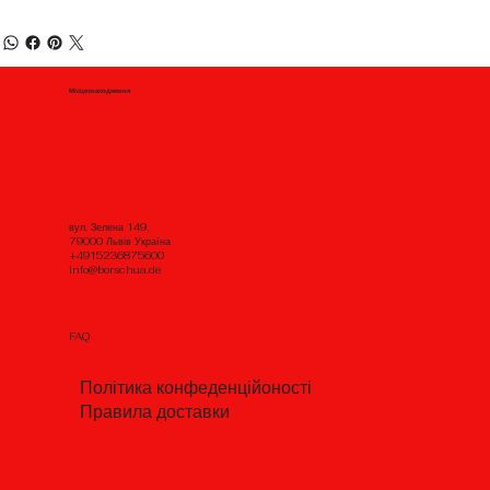
Місцезнаходження
вул. Зелена 149,
79000 Львів Україна
+4915236875600
info@borschua.de
FAQ
Політика конфеденційоності
Правила доставки