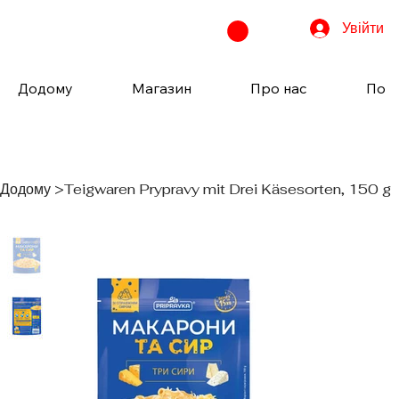
Увійти
Додому
Магазин
Про нас
Пода
Додому
>
Teigwaren Prypravy mit Drei Käsesorten, 150 g