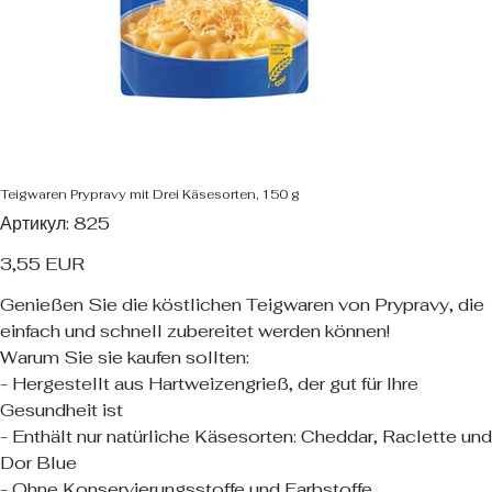
Teigwaren Prypravy mit Drei Käsesorten, 150 g
Артикул
Артикул:
825
825
Ціна
3,55 EUR
Genießen Sie die köstlichen Teigwaren von Prypravy, die
einfach und schnell zubereitet werden können!
Warum Sie sie kaufen sollten:
- Hergestellt aus Hartweizengrieß, der gut für Ihre
Gesundheit ist
- Enthält nur natürliche Käsesorten: Cheddar, Raclette und
Dor Blue
- Ohne Konservierungsstoffe und Farbstoffe