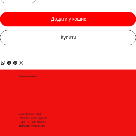
Додати у кошик
Купити
Місцезнаходження
вул. Зелена 149,
79000 Львів Україна
+4915236875600
info@borschua.de