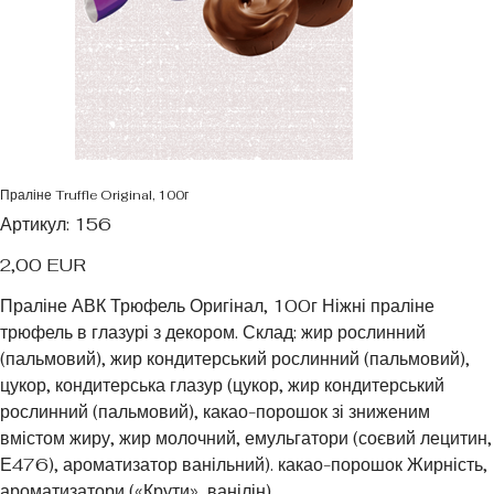
Праліне Truffle Original, 100г
Артикул
Артикул:
156
156
Ціна
2,00 EUR
Праліне АВК Трюфель Оригінал, 100г Ніжні праліне
трюфель в глазурі з декором. Склад: жир рослинний
(пальмовий), жир кондитерський рослинний (пальмовий),
цукор, кондитерська глазур (цукор, жир кондитерський
рослинний (пальмовий), какао-порошок зі зниженим
вмістом жиру, жир молочний, емульгатори (соєвий лецитин,
Е476), ароматизатор ванільний). какао-порошок Жирність,
ароматизатори («Крути», ванілін).