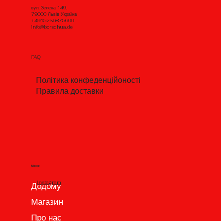
вул. Зелена 149,
79000 Львів Україна
+4915236875600
info@borschua.de
FAQ
Політика конфеденційоності
Правила доставки
Меню
Instagram
Додому
Магазин
Про нас