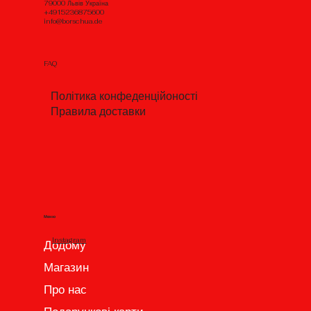
79000 Львів Україна
+4915236875600
info@borschua.de
FAQ
Політика конфеденційоності
Правила доставки
Меню
Instagram
Додому
Магазин
Про нас