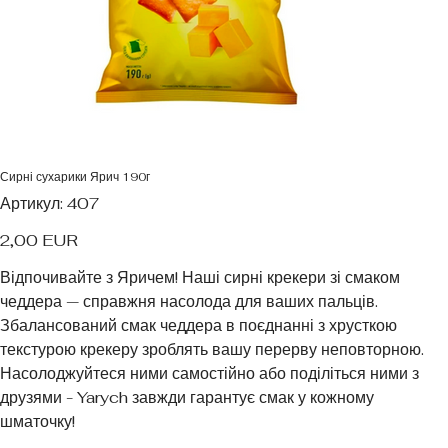
Сирні сухарики Ярич 190г
Артикул
Артикул:
407
407
Ціна
2,00 EUR
Відпочивайте з Яричем! Наші сирні крекери зі смаком
чеддера — справжня насолода для ваших пальців.
Збалансований смак чеддера в поєднанні з хрусткою
текстурою крекеру зроблять вашу перерву неповторною.
Насолоджуйтеся ними самостійно або поділіться ними з
друзями - Yarych завжди гарантує смак у кожному
шматочку!