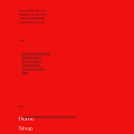
Selenastrasse 149,
79000 Lviv Ukraine
+4915236875600
info@borschua.de
FAQ
Тerms & Conditions
Refund Policy
Privacy Policy
Cookie Policy
Shipping Policy
Blog
Menu
Kundenbewertungen & Erfahrungen
Home
Shop