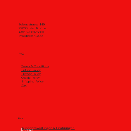
Selenastrasse 149,
79000 Lviv Ukraine
+4915236875600
info@borschua.de
FAQ
Тerms & Conditions
Refund Policy
Privacy Policy
Cookie Policy
Shipping Policy
Blog
Menu
Kundenbewertungen & Erfahrungen
Home