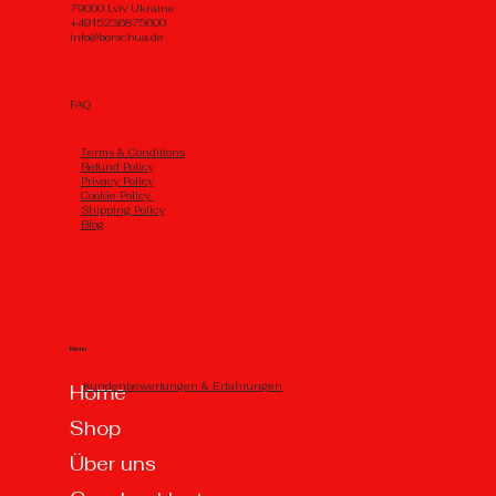
79000 Lviv Ukraine
+4915236875600
info@borschua.de
FAQ
Тerms & Conditions
Refund Policy
Privacy Policy
Cookie Policy
Shipping Policy
Blog
Menu
Kundenbewertungen & Erfahrungen
Home
Shop
Über uns