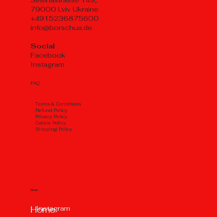
79000 Lviv Ukraine
+4915236875600
info@borschua.de
Social
Facebook
Instagram
FAQ
Тerms & Conditions
Refund Policy
Privacy Policy
Cookie Policy
Shipping Policy
Menu
Instagram
Home