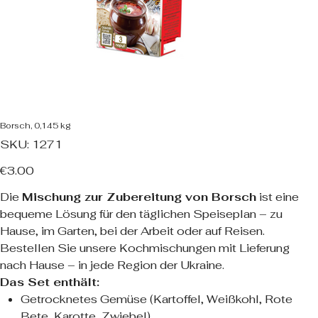
Borsch, 0,145 kg
SKU
SKU:
1271
1271
Price
€3.00
Die
Mischung zur Zubereitung von Borsch
ist eine
bequeme Lösung für den täglichen Speiseplan – zu
Hause, im Garten, bei der Arbeit oder auf Reisen.
Bestellen Sie unsere Kochmischungen mit Lieferung
nach Hause – in jede Region der Ukraine.
Das Set enthält:
Getrocknetes Gemüse (Kartoffel, Weißkohl, Rote
Bete, Karotte, Zwiebel)