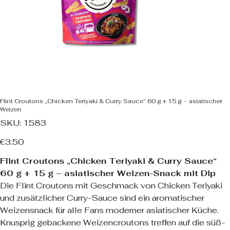
Flint Croutons „Chicken Teriyaki & Curry Sauce“ 60 g + 15 g – asiatischer
Weizen
SKU
SKU:
1583
1583
Price
€3.50
Flint Croutons „Chicken Teriyaki & Curry Sauce“
60 g + 15 g – asiatischer Weizen-Snack mit Dip
Die Flint Croutons mit Geschmack von Chicken Teriyaki
und zusätzlicher Curry-Sauce sind ein aromatischer
Weizensnack für alle Fans moderner asiatischer Küche.
Knusprig gebackene Weizencroutons treffen auf die süß-