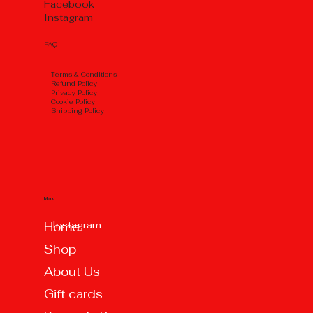
Facebook
Instagram
FAQ
Тerms & Conditions
Refund Policy
Privacy Policy
Cookie Policy
Shipping Policy
Menu
Instagram
Home
Shop
About Us
Gift cards