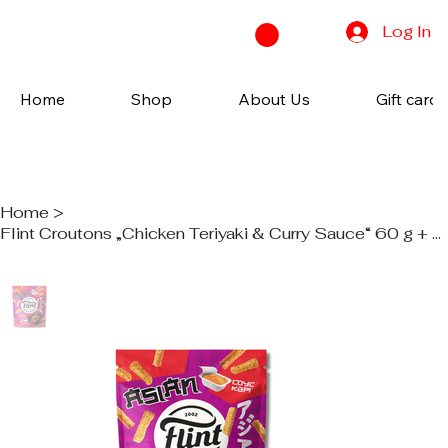
Log In
Home
Shop
About Us
Gift cards
Home
>
Flint Croutons „Chicken Teriyaki & Curry Sauce“ 60 g + 15 g – asiatischer Weizen