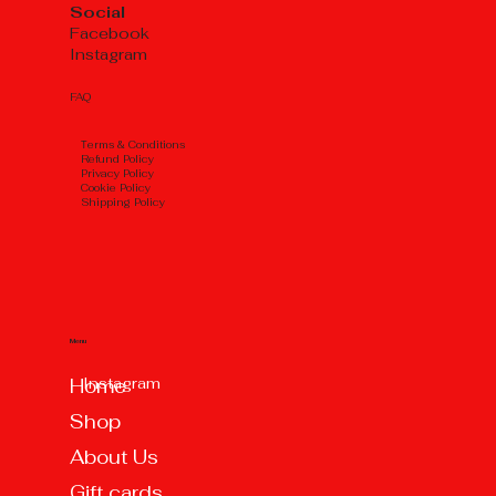
Social
Facebook
Instagram
FAQ
Тerms & Conditions
Refund Policy
Privacy Policy
Cookie Policy
Shipping Policy
Menu
Instagram
Home
Shop
About Us
Gift cards