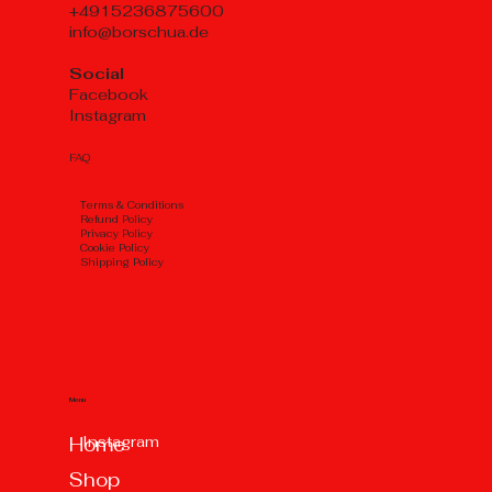
+4915236875600
info@borschua.de
Social
Facebook
Instagram
FAQ
Тerms & Conditions
Refund Policy
Privacy Policy
Cookie Policy
Shipping Policy
Menu
Instagram
Home
Shop