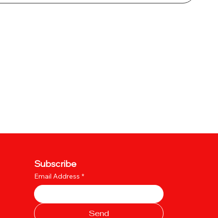
Subscribe
Email Address
*
Send