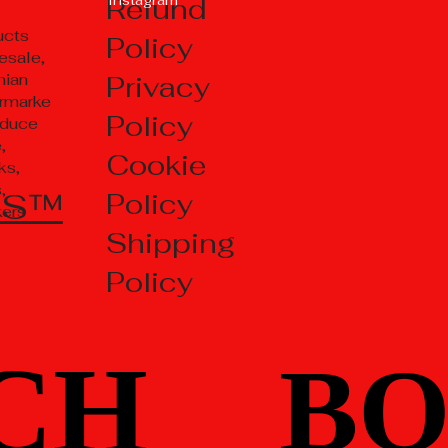
Refund
ucts
Policy
esale,
Privacy
nian
rmarke
Policy
oduce
,
Cookie
ks,
,
TS™
Policy
kers
Shipping
Policy
CH
CH
BO
BO