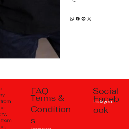
Social
e
FAQ
ery
Тerms &
Faceb
 from
Instagram
Condition
ne.
ook
ry,
s
 from
ne,
Instagram