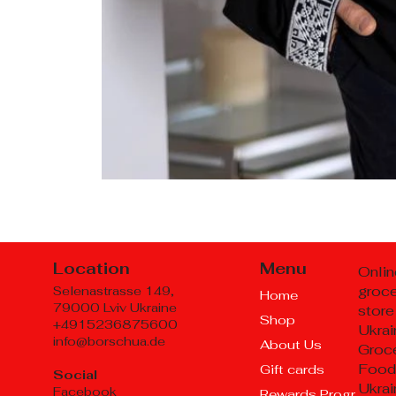
Location
Menu
Onlin
groc
Selenastrasse 149,
Home
79000 Lviv Ukraine
store
Shop
+4915236875600
Ukrai
info@borschua.de
About Us
Groce
Food
Gift cards
Social
Ukrai
Facebook
Rewards Program