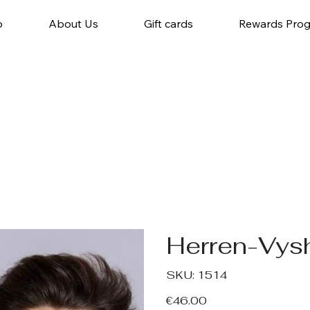
p
About Us
Gift cards
Rewards Pro
Herren-Vys
SKU
SKU:
1514
1514
Price
€46.00