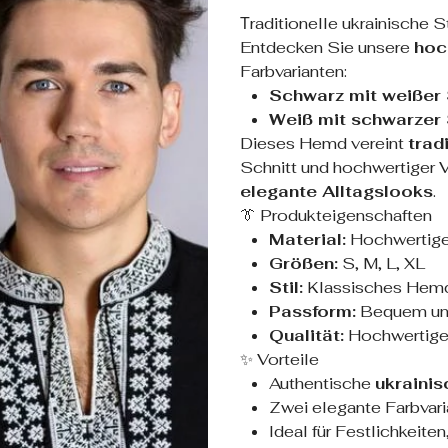
Тraditionelle ukrainische S
Entdecken Sie unsere
hoc
Farbvarianten:
Schwarz mit weißer 
Weiß mit schwarzer 
Dieses Hemd vereint
trad
Schnitt und hochwertiger V
elegante Alltagslooks
.
👔 Produkteigenschaften
Material:
Hochwertige
Größen:
S, M, L, XL
Stil:
Klassisches Hemd m
Passform:
Bequem und
Qualität:
Hochwertige 
✨ Vorteile
Authentische
ukrainis
Zwei elegante Farbvari
Ideal für Festlichkeite