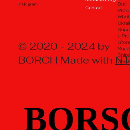
Buy
Instagram
Contact
Prod
Whol
Ukrai
Supe
t, Pr
Store
© 2020 - 2024 by
Snac
Chips
BORCH Made with
N
Crac
BORS
BORS