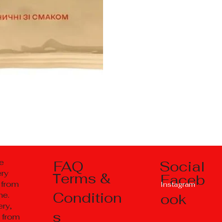
Social
e
FAQ
ery
Тerms &
Faceb
 from
Instagram
Condition
ne.
ook
ry,
s
 from