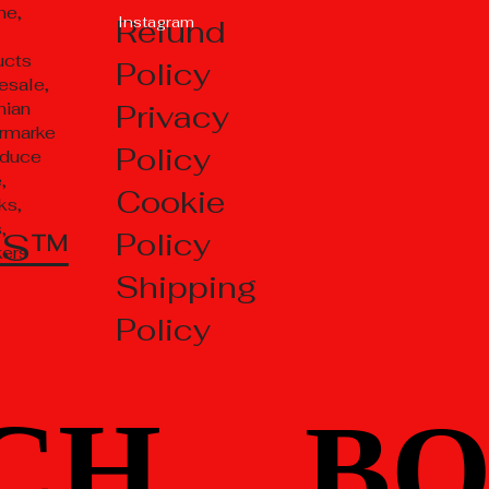
ne,
Refund
Instagram
ucts
Policy
esale,
Privacy
nian
rmarke
Policy
oduce
,
Cookie
ks,
,
TS™
Policy
kers
Shipping
Policy
CH
CH
BO
BO