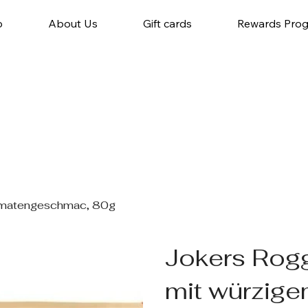
p
About Us
Gift cards
Rewards Pro
omatengeschmac, 80g
Jokers Rog
mit würzig