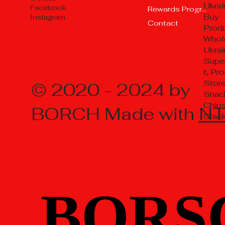
Ukrai
Facebook
Rewards Program
Buy
Instagram
Contact
Prod
Whol
Ukrai
Supe
t, Pr
Store
© 2020 - 2024 by
Snac
Chips
BORCH Made with
N
Crac
BORS
BORS