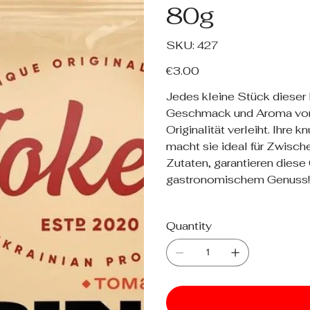
80g
SKU
SKU:
427
427
Price
€3.00
Jedes kleine Stück dieser 
Geschmack und Aroma von 
Originalität verleiht. Ihre
macht sie ideal für Zwisch
Zutaten, garantieren diese
gastronomischem Genuss!
Quantity