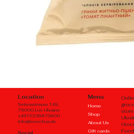
Location
Menu
Onlin
groc
Selenastrasse 149,
Home
79000 Lviv Ukraine
store
Shop
+4915236875600
Ukrai
info@borschua.de
About Us
Groce
Food
Gift cards
Social