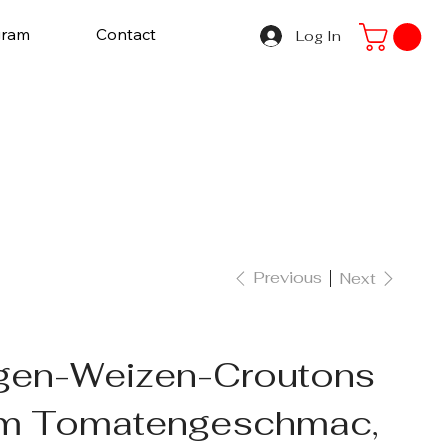
gram
Contact
Log In
Previous
Next
gen-Weizen-Croutons
em Tomatengeschmac,