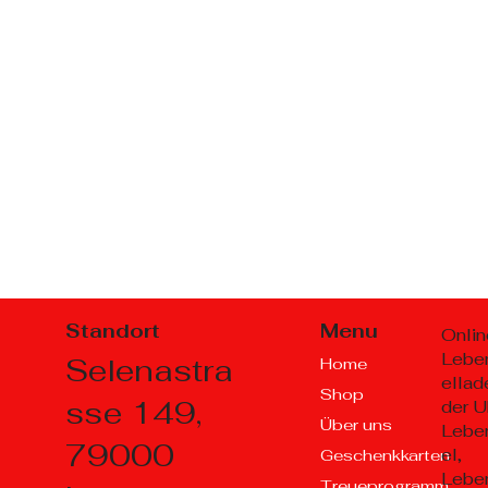
Standort
Menu
Onlin
Lebe
Selenastra
Home
ellad
Shop
sse 149,
der U
Über uns
Lebe
79000
el,
Geschenkkarten
Lebe
Treueprogramm