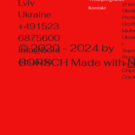
Lviv
el au
Kontakt
Ukrai
Ukraine
Prod
+491523
Groß
kaufe
6875600
Ukrai
r
© 2020 - 2024 by
info@bors
Supe
Prod
BORSCH Made with
chua.de
en, S
Chips
Crac