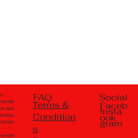
Social
e-
FAQ
nsmitt
Тerms &
Faceb
en aus
Insta
Condition
kraine.
ook
gram
nsmitt
s
nsmitt