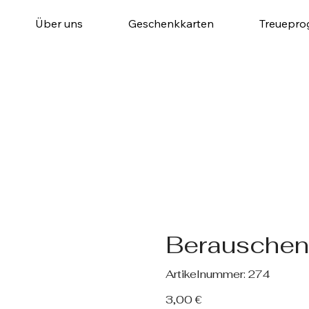
Über uns
Geschenkkarten
Treuepr
Berauschen
Artikelnummer:
Artikelnummer:
274
274
Preis
3,00 €