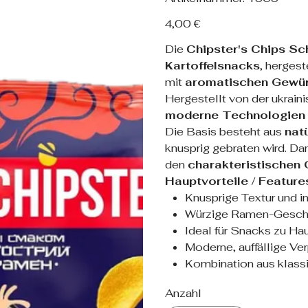
1565
Preis
4,00 €
Die
Chipster's Chips S
Kartoffelsnacks
, hergest
mit
aromatischen Gewü
Hergestellt von der ukrain
moderne Technologien
Die Basis besteht aus
natü
knusprig gebraten wird. D
den
charakteristische
Hauptvorteile / Feature
Knusprige Textur und 
Würzige Ramen-Gesch
Ideal für Snacks zu Ha
Moderne, auffällige Ve
Kombination aus klass
Anzahl