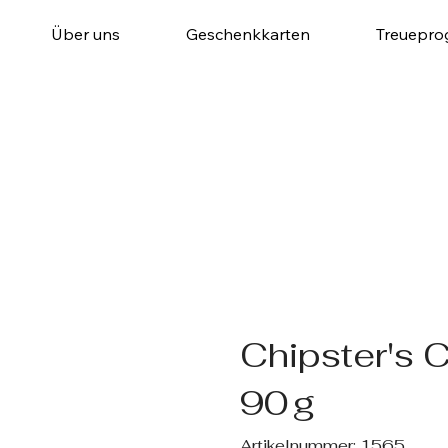
Über uns
Geschenkkarten
Treuepr
Chipster's 
90 g
Artikelnummer:
Artikelnummer:
1565