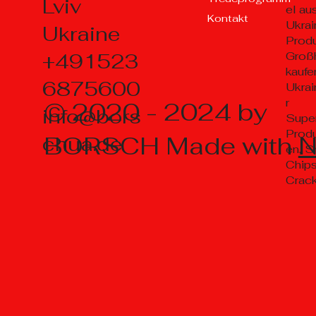
Lviv
el au
Kontakt
Ukrai
Ukraine
Prod
+491523
Groß
kaufe
6875600
Ukrai
r
© 2020 - 2024 by
info@bors
Supe
Prod
BORSCH Made with
chua.de
en, S
Chips
Crac