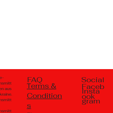
Social
e-
FAQ
nsmitt
Тerms &
Faceb
en aus
Insta
Condition
kraine.
ook
gram
nsmitt
s
nsmitt