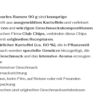
charfes Ramen 90 g
sind
knusprige
ellt aus
ausgewählten Kartoffeln
und verfeinert
rzen
und
würzigen Geschmackskompositionen
.
ischen Firma
Club Chips
, verbinden diese Chips
mit
originellen Rezepturen
.
rlicher Kartoffel (ca. 60 %)
, die in
Pflanzenöl
anach werden
spezielle Gewürze
hinzugefügt, die
n Geschmack
und das
intensive Aroma
erzeugen.
s:
intensiver Geschmack
macksrichtung
use, beim Film, auf Reisen oder mit Freunden
rpackung
ischen und originellen Geschmackserlebnissen