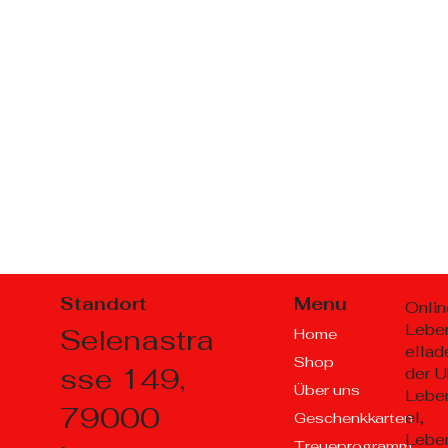
Standort
Menu
Onlin
Lebe
Selenastra
Home
ellad
Shop
sse 149,
der U
Über uns
Lebe
79000
el,
Geschenkkarten
Lebe
Treueprogramm