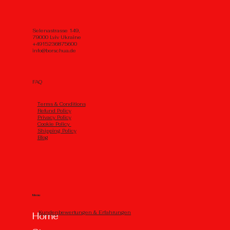
Selenastrasse 149,
79000 Lviv Ukraine
+4915236875600
info@borschua.de
FAQ
Тerms & Conditions
Refund Policy
Privacy Policy
Cookie Policy
Shipping Policy
Blog
Menu
Kundenbewertungen & Erfahrungen
Home