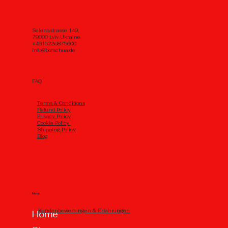
Selenastrasse 149,
79000 Lviv Ukraine
+4915236875600
info@borschua.de
FAQ
Тerms & Conditions
Refund Policy
Privacy Policy
Cookie Policy
Shipping Policy
Blog
Menu
Kundenbewertungen & Erfahrungen
Home