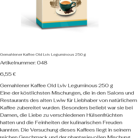
Gemahlener Kaffee Old Lviv Leguminous 250 g
Artikelnummer:
Artikelnummer:
048
048
Preis
6,55 €
Gemahlener Kaffee Old Lviv Leguminous 250 g
Eine der köstlichsten Mischungen, die in den Salons und
Restaurants des alten Lwiw für Liebhaber von natürlichem
Kaffee zubereitet wurden. Besonders beliebt war sie bei
Damen, die Liebe zu verschiedenen Hülsenfrüchten
hatten und die Feinheiten der kulinarischen Freuden
kannten. Die Versuchung dieses Kaffees liegt in seinem
reichen Geschmack und der phantasievollen Mischung.