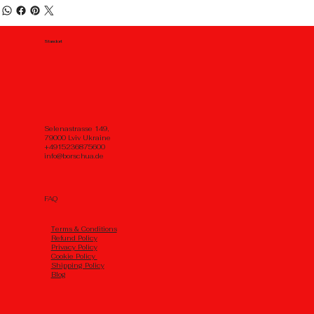
Standort
Selenastrasse 149,
79000 Lviv Ukraine
+4915236875600
info@borschua.de
FAQ
Тerms & Conditions
Refund Policy
Privacy Policy
Cookie Policy
Shipping Policy
Blog