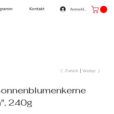
ogramm
Kontakt
Anmelden
Zurück
Weiter
Sonnenblumenkerne
", 240g