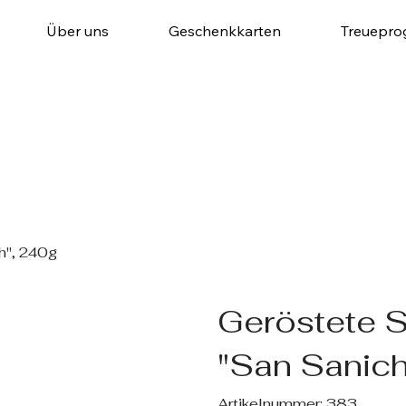
Über uns
Geschenkkarten
Treuepr
h", 240g
Geröstete 
"San Sanich
Artikelnummer:
Artikelnummer:
383