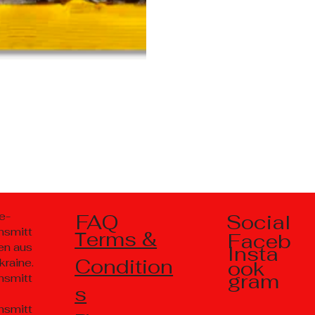
Social
e-
FAQ
nsmitt
Тerms &
Faceb
en aus
Insta
Condition
kraine.
ook
gram
nsmitt
s
nsmitt