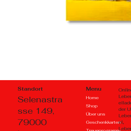
Standort
Menu
Onlin
Lebe
Selenastra
Home
ellad
Shop
sse 149,
der U
Über uns
Lebe
79000
el,
Geschenkkarten
Lebe
Treueprogramm