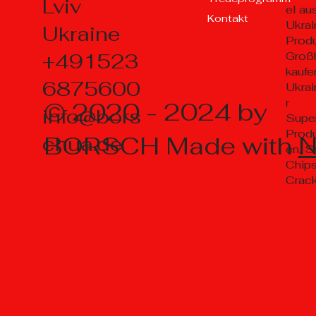
Lviv
el au
Kontakt
Ukrai
Ukraine
Prod
+491523
Groß
kaufe
6875600
Ukrai
r
© 2020 - 2024 by
info@bors
Supe
Prod
BORSCH Made with
chua.de
en, S
Chips
Crac