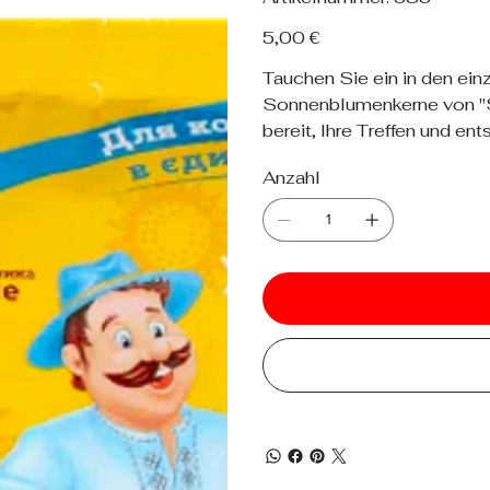
383
Preis
5,00 €
Tauchen Sie ein in den ei
Sonnenblumenkerne von "Sa
bereit, Ihre Treffen und e
Anzahl