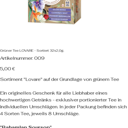
Grüner Tee LOVARE - Sortiert 32x2,0g.
Artikelnummer:
Artikelnummer:
009
009
Preis
5,00 €
Sortiment "Lovare" auf der Grundlage von grünem Tee
Ein originelles Geschenk für alle Liebhaber eines
hochwertigen Getränks - exklusiver portionierter Tee in
individuellen Umschlägen. In jeder Packung befinden sich
4 Sorten Tee, jeweils 8 Umschläge.
"Bahamian Soursop"