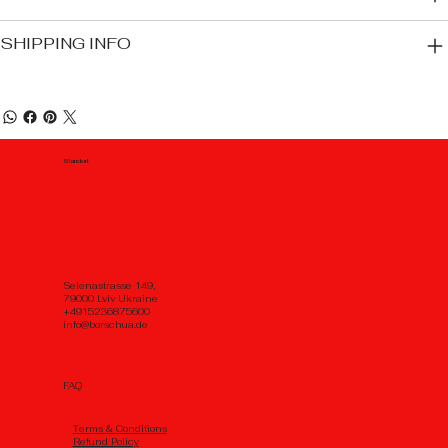
SHIPPING INFO
Standort
Selenastrasse 149,
79000 Lviv Ukraine
+4915236875600
info@borschua.de
FAQ
Тerms & Conditions
Refund Policy