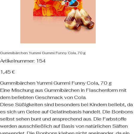
Gummibärchen Yummi Gummi Funny Cola, 70 g
Artikelnummer:
Artikelnummer:
154
154
Preis
1,45 €
Gummibärchen Yummi Gummi Funny Cola, 70 g
Eine Mischung aus Gummibärchen in Flaschenform mit
dem beliebten Geschmack von Cola.
Diese Süßigkeiten sind besonders bei Kindern beliebt, da
es sich um Gelee auf Gelatinebasis handelt. Die Bonbons
selbst sehen bunt und ansprechend aus. Die Farbstoffe
werden ausschließlich auf Basis von natürlichen Säften
verwendet. Die Bonbons kleben nicht aneinander, da ein