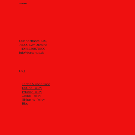
Standort
Selenastrasse 149,
79000 Lviv Ukraine
+4915236875600
info@borschua.de
FAQ
Тerms & Conditions
Refund Policy
Privacy Policy
Cookie Policy
Shipping Policy
Blog