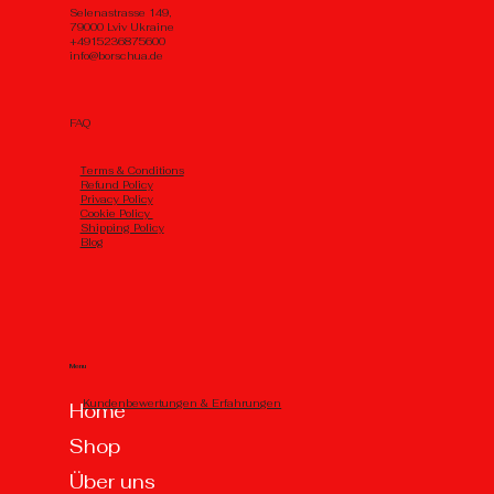
Selenastrasse 149,
79000 Lviv Ukraine
+4915236875600
info@borschua.de
FAQ
Тerms & Conditions
Refund Policy
Privacy Policy
Cookie Policy
Shipping Policy
Blog
Menu
Kundenbewertungen & Erfahrungen
Home
Shop
Über uns