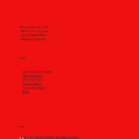
Selenastrasse 149,
79000 Lviv Ukraine
+4915236875600
info@borschua.de
FAQ
Тerms & Conditions
Refund Policy
Privacy Policy
Cookie Policy
Shipping Policy
Blog
Menu
Kundenbewertungen & Erfahrungen