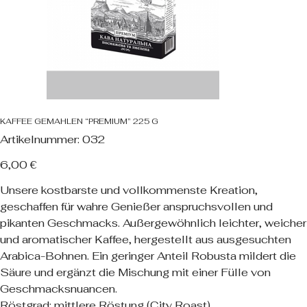
KAFFEE GEMAHLEN “PREMIUM” 225 G
Artikelnummer:
Artikelnummer:
032
032
Preis
6,00 €
Unsere kostbarste und vollkommenste Kreation,
geschaffen für wahre Genießer anspruchsvollen und
pikanten Geschmacks. Außergewöhnlich leichter, weicher
und aromatischer Kaffee, hergestellt aus ausgesuchten
Arabica-Bohnen. Ein geringer Anteil Robusta mildert die
Säure und ergänzt die Mischung mit einer Fülle von
Geschmacksnuancen.
Röstgrad: mittlere Röstung (City Roast)