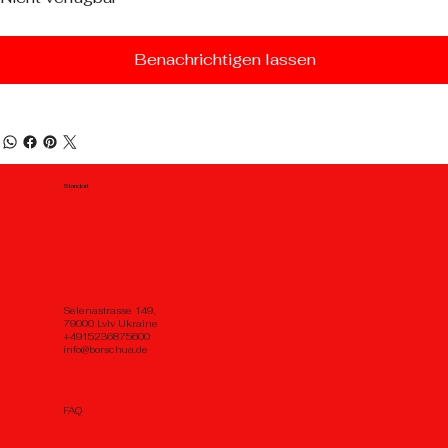
Benachrichtigen lassen
Standort
Selenastrasse 149,
79000 Lviv Ukraine
+4915236875600
info@borschua.de
FAQ