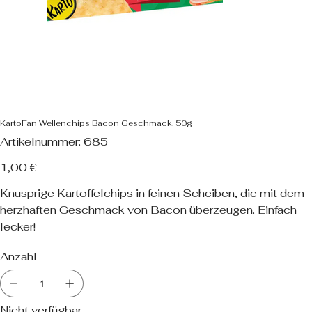
KartoFan Wellenchips Bacon Geschmack, 50g
Artikelnummer:
Artikelnummer:
685
685
Preis
1,00 €
Knusprige Kartoffelchips in feinen Scheiben, die mit dem
herzhaften Geschmack von Bacon überzeugen. Einfach
lecker!
Anzahl
Nicht verfügbar