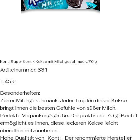
Konti Super Kontik Kekse mit Milchgeschmack, 76 g
Artikelnummer:
Artikelnummer:
331
331
Preis
1,45 €
Besonderheiten:
Zarter Milchgeschmack: Jeder Tropfen dieser Kekse
bringt Ihnen die besten Gefühle von süßer Milch.
Perfekte Verpackungsgröße: Der praktische 76 g-Beutel
ermöglicht es Ihnen, diese leckeren Kekse leicht
überallhin mitzunehmen.
Hohe Qualität von "Konti": Der renommierte Hersteller