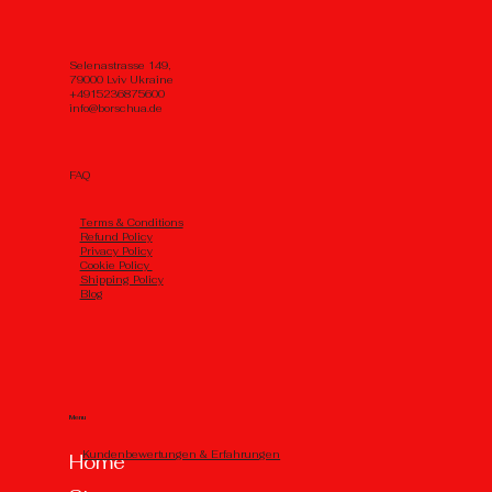
Selenastrasse 149,
79000 Lviv Ukraine
+4915236875600
info@borschua.de
FAQ
Тerms & Conditions
Refund Policy
Privacy Policy
Cookie Policy
Shipping Policy
Blog
Menu
Kundenbewertungen & Erfahrungen
Home