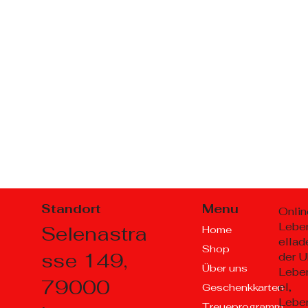
Standort
Menu
Onlin
Lebe
Selenastra
Home
ellad
Shop
sse 149,
der U
Über uns
Lebe
79000
el,
Geschenkkarten
Lebe
Treueprogramm