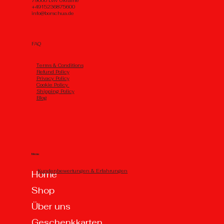
79000 Lviv Ukraine
+4915236875600
info@borschua.de
FAQ
Тerms & Conditions
Refund Policy
Privacy Policy
Cookie Policy
Shipping Policy
Blog
Menu
Kundenbewertungen & Erfahrungen
Home
Shop
Über uns
Geschenkkarten