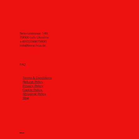
Selenastrasse 149,
79000 Lviv Ukraine
+4915236875600
info@borschua.de
FAQ
Тerms & Conditions
Refund Policy
Privacy Policy
Cookie Policy
Shipping Policy
Blog
Menu