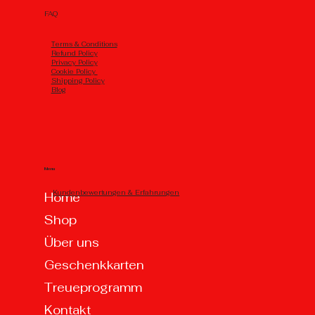
FAQ
Тerms & Conditions
Refund Policy
Privacy Policy
Cookie Policy
Shipping Policy
Blog
Menu
Kundenbewertungen & Erfahrungen
Home
Shop
Über uns
Geschenkkarten
Treueprogramm
Kontakt