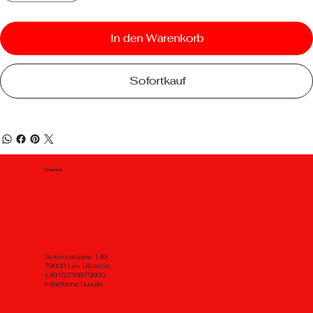
In den Warenkorb
Sofortkauf
Standort
Selenastrasse 149,
79000 Lviv Ukraine
+4915236875600
info@borschua.de