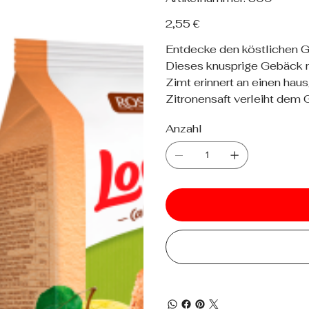
309
Preis
2,55 €
Entdecke den köstlichen G
Dieses knusprige Gebäck mi
Zimt erinnert an einen ha
Zitronensaft verleiht dem 
Anzahl