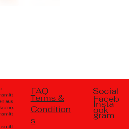
Social
e-
FAQ
nsmitt
Тerms &
Faceb
en aus
Insta
Condition
kraine.
ook
gram
nsmitt
s
nsmitt