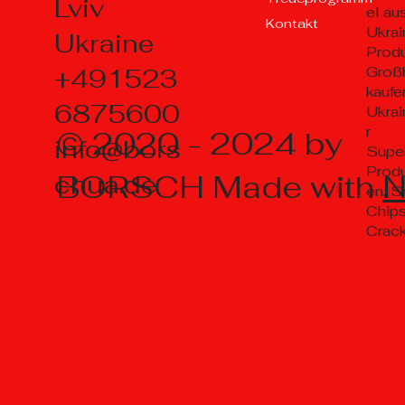
Lviv
el au
Kontakt
Ukrai
Ukraine
Prod
+491523
Groß
kaufe
6875600
Ukrai
r
© 2020 - 2024 by
info@bors
Supe
Prod
BORSCH Made with
chua.de
en, S
Chips
Crac