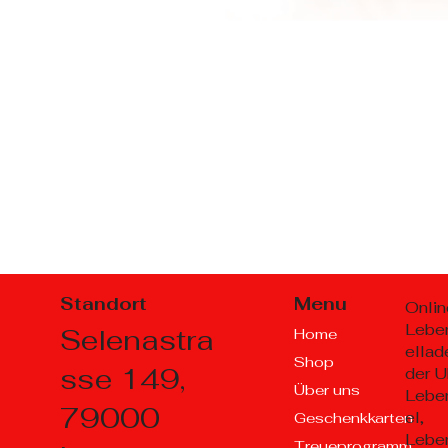
Standort
Menu
Onlin
Lebe
Selenastra
Home
ellad
Shop
sse 149,
der U
Über uns
Lebe
79000
el,
Geschenkkarten
Lebe
Treueprogramm