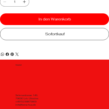
In den Warenkorb
Sofortkauf
Standort
Selenastrasse 149,
79000 Lviv Ukraine
+4915236875600
info@borschua.de