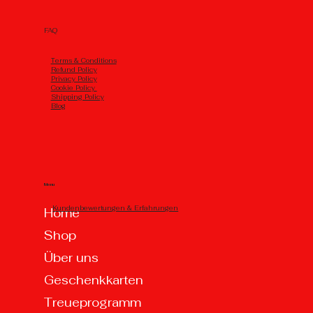
FAQ
Тerms & Conditions
Refund Policy
Privacy Policy
Cookie Policy
Shipping Policy
Blog
Menu
Kundenbewertungen & Erfahrungen
Home
Shop
Über uns
Geschenkkarten
Treueprogramm